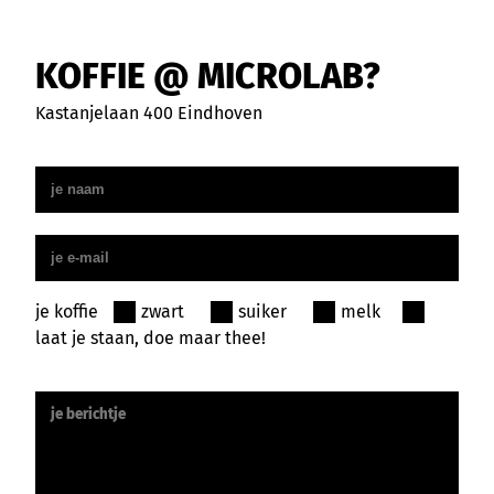
KOFFIE @ MICROLAB?
Kastanjelaan 400 Eindhoven
Your name
Your email
je koffie
zwart
suiker
melk
laat je staan, doe maar thee!
Your message (optional)